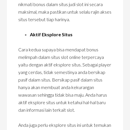
nikmati bonus dalam situs judi slot ini secara
maksimal, maka pastikan untuk selalu rajin akses
situs tersebut tiap harinya.
Aktif Eksplore Situs
Cara kedua supaya bisa mendapat bonus
melimpah dalam situs slot online terpercaya
yaitu dengan aktif eksplore situs. Sebagai player
yang cerdas, tidak semestinya anda bersikap
pasif dalam situs. Bersikap pasif dalam situs
hanya akan membuat anda kekurangan
wawasan sehingga tidak bisa maju. Anda harus
aktif eksplore situs untuk ketahui hal-hal baru
dan informasi lain terkait slot.
Anda juga perlu eksplore situs ini untuk temukan