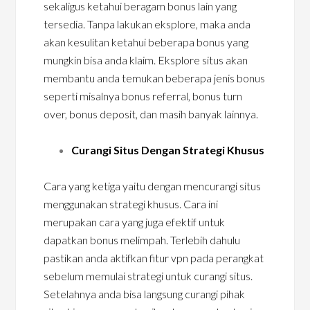
sekaligus ketahui beragam bonus lain yang
tersedia. Tanpa lakukan eksplore, maka anda
akan kesulitan ketahui beberapa bonus yang
mungkin bisa anda klaim. Eksplore situs akan
membantu anda temukan beberapa jenis bonus
seperti misalnya bonus referral, bonus turn
over, bonus deposit, dan masih banyak lainnya.
Curangi Situs Dengan Strategi Khusus
Cara yang ketiga yaitu dengan mencurangi situs
menggunakan strategi khusus. Cara ini
merupakan cara yang juga efektif untuk
dapatkan bonus melimpah. Terlebih dahulu
pastikan anda aktifkan fitur vpn pada perangkat
sebelum memulai strategi untuk curangi situs.
Setelahnya anda bisa langsung curangi pihak