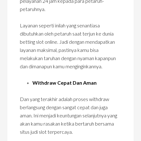
pelayanan 24 jam kepada para petaruh-
petaruhnya.
Layanan seperti inilah yang senantiasa
dibutuhkan oleh petaruh saat terjun ke dunia
betting slot online. Jadi dengan mendapatkan
layanan maksimal, pastinya kamu bisa
melakukan taruhan dengan nyaman kapanpun
dan dimanapun kamu menginginkannya.
Withdraw Cepat Dan Aman
Dan yang terakhir adalah proses withdraw
berlangsung dengan sangat cepat dan juga
aman. Ini menjadi keuntungan selanjutnya yang
akan kamu rasakan ketika bertaruh bersama
situs judi slot terpercaya.