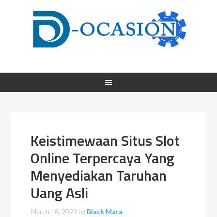
Keistimewaan Situs Slot
Online Terpercaya Yang
Menyediakan Taruhan
Uang Asli
March 18, 2022
by
Black Mara