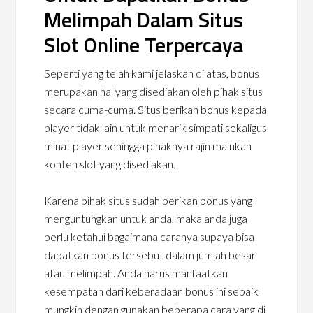
Melimpah Dalam Situs
Slot Online Terpercaya
Seperti yang telah kami jelaskan di atas, bonus
merupakan hal yang disediakan oleh pihak situs
secara cuma-cuma. Situs berikan bonus kepada
player tidak lain untuk menarik simpati sekaligus
minat player sehingga pihaknya rajin mainkan
konten slot yang disediakan.
Karena pihak situs sudah berikan bonus yang
menguntungkan untuk anda, maka anda juga
perlu ketahui bagaimana caranya supaya bisa
dapatkan bonus tersebut dalam jumlah besar
atau melimpah. Anda harus manfaatkan
kesempatan dari keberadaan bonus ini sebaik
mungkin dengan gunakan beberapa cara yang di