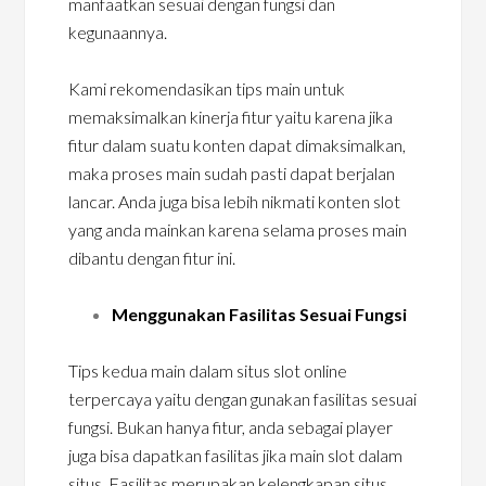
manfaatkan sesuai dengan fungsi dan
kegunaannya.
Kami rekomendasikan tips main untuk
memaksimalkan kinerja fitur yaitu karena jika
fitur dalam suatu konten dapat dimaksimalkan,
maka proses main sudah pasti dapat berjalan
lancar. Anda juga bisa lebih nikmati konten slot
yang anda mainkan karena selama proses main
dibantu dengan fitur ini.
Menggunakan Fasilitas Sesuai Fungsi
Tips kedua main dalam situs slot online
terpercaya yaitu dengan gunakan fasilitas sesuai
fungsi. Bukan hanya fitur, anda sebagai player
juga bisa dapatkan fasilitas jika main slot dalam
situs. Fasilitas merupakan kelengkapan situs