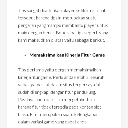
Tips sangat dibutuhkan player ketika main, hal
tersebut karena tips ini merupakan suatu
pengarah yang mampu membantu player untuk
main dengan benar. Beberapa tips seperti yang
kami maksudkan di atas yaitu sebagai berikut.
Memaksimalkan Kinerja Fitur Game
Tips pertama yaitu dengan memaksimalkan
kinerja fitur game. Perlu anda ketahui, seluruh
variasi game slot dalam situs terpercaya ini
sudah dilengkapi dengan fitur pendukung.
Pastinya anda baru saja mengetahui hal ini
karena fitur tidak tersedia pada konten slot
biasa. Fitur merupakan suatu kelengkapan
dalam variasi game yang dapat anda