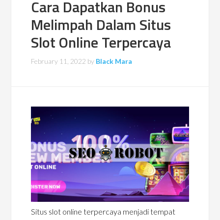
Cara Dapatkan Bonus
Melimpah Dalam Situs
Slot Online Terpercaya
February 11, 2022
by
Black Mara
Situs slot online terpercaya menjadi tempat