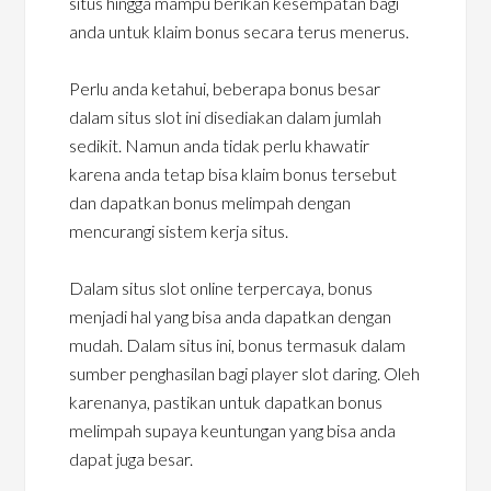
situs hingga mampu berikan kesempatan bagi
anda untuk klaim bonus secara terus menerus.
Perlu anda ketahui, beberapa bonus besar
dalam situs slot ini disediakan dalam jumlah
sedikit. Namun anda tidak perlu khawatir
karena anda tetap bisa klaim bonus tersebut
dan dapatkan bonus melimpah dengan
mencurangi sistem kerja situs.
Dalam situs slot online terpercaya, bonus
menjadi hal yang bisa anda dapatkan dengan
mudah. Dalam situs ini, bonus termasuk dalam
sumber penghasilan bagi player slot daring. Oleh
karenanya, pastikan untuk dapatkan bonus
melimpah supaya keuntungan yang bisa anda
dapat juga besar.