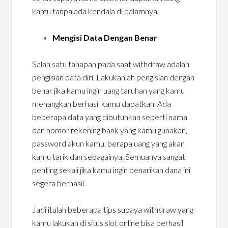
kamu tanpa ada kendala di dalamnya.
Mengisi Data Dengan Benar
Salah satu tahapan pada saat withdraw adalah
pengisian data diri. Lakukanlah pengisian dengan
benar jika kamu ingin uang taruhan yang kamu
menangkan berhasil kamu dapatkan. Ada
beberapa data yang dibutuhkan seperti nama
dan nomor rekening bank yang kamu gunakan,
password akun kamu, berapa uang yang akan
kamu tarik dan sebagainya. Semuanya sangat
penting sekali jika kamu ingin penarikan dana ini
segera berhasil.
Jadi itulah beberapa tips supaya withdraw yang
kamu lakukan di situs slot online bisa berhasil