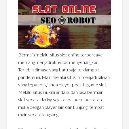
Bermain melalui situs slot online terpercaya
memang menjadi aktivitas menyenangkan.
Terlebih dimasa yang baru saja terdampak
pandemi ini. Main melalui situs ini menjadi pilihan
yang tepat bagi anda player pecinta game slot.
Melalui situs ini, kini anda sudah bisa bermain
slot secara daring saja tanpa perlu bertatap
muka dengan player lain dan kunjungi tempat
main secara langsung.