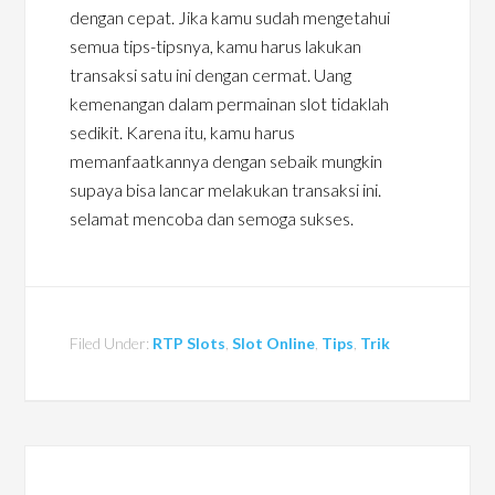
dengan cepat. Jika kamu sudah mengetahui
semua tips-tipsnya, kamu harus lakukan
transaksi satu ini dengan cermat. Uang
kemenangan dalam permainan slot tidaklah
sedikit. Karena itu, kamu harus
memanfaatkannya dengan sebaik mungkin
supaya bisa lancar melakukan transaksi ini.
selamat mencoba dan semoga sukses.
Filed Under:
RTP Slots
,
Slot Online
,
Tips
,
Trik