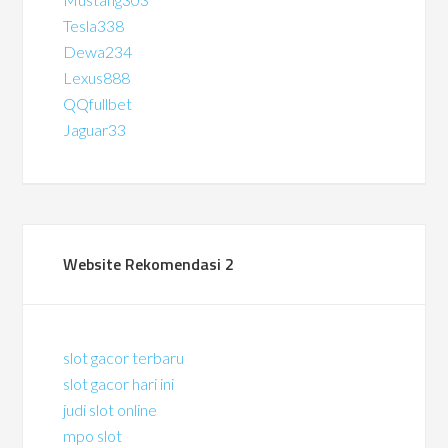
Tesla338
Dewa234
Lexus888
QQfullbet
Jaguar33
Website Rekomendasi 2
slot gacor terbaru
slot gacor hari ini
judi slot online
mpo slot