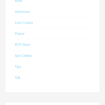
Bola
Informasi
Live Casino
Poker
RTP Slots
Slot Online
Tips
Trik