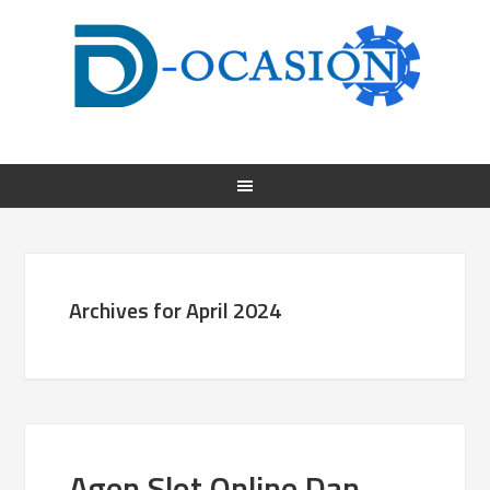
Archives for April 2024
Agen Slot Online Dan