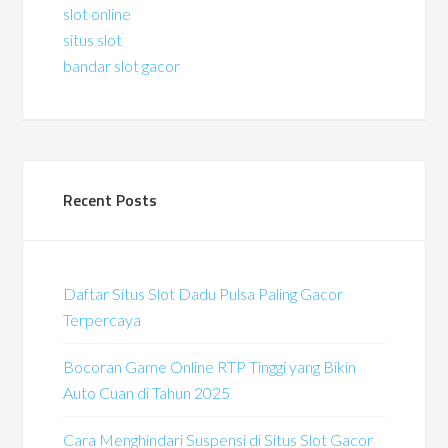
slot online
situs slot
bandar slot gacor
Recent Posts
Daftar Situs Slot Dadu Pulsa Paling Gacor
Terpercaya
Bocoran Game Online RTP Tinggi yang Bikin
Auto Cuan di Tahun 2025
Cara Menghindari Suspensi di Situs Slot Gacor