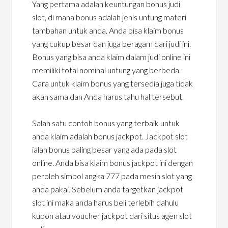
Yang pertama adalah keuntungan bonus judi
slot, di mana bonus adalah jenis untung materi
tambahan untuk anda. Anda bisa klaim bonus
yang cukup besar dan juga beragam dari judi ini.
Bonus yang bisa anda klaim dalam judi online ini
memiliki total nominal untung yang berbeda.
Cara untuk klaim bonus yang tersedia juga tidak
akan sama dan Anda harus tahu hal tersebut.
Salah satu contoh bonus yang terbaik untuk
anda klaim adalah bonus jackpot. Jackpot slot
ialah bonus paling besar yang ada pada slot
online. Anda bisa klaim bonus jackpot ini dengan
peroleh simbol angka 777 pada mesin slot yang
anda pakai. Sebelum anda targetkan jackpot
slot ini maka anda harus beli terlebih dahulu
kupon atau voucher jackpot dari situs agen slot