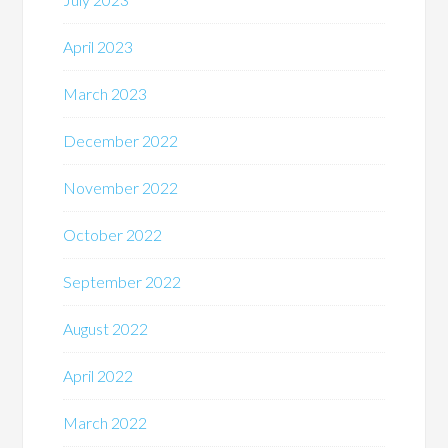
April 2023
March 2023
December 2022
November 2022
October 2022
September 2022
August 2022
April 2022
March 2022