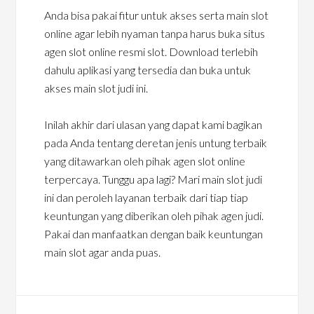
Anda bisa pakai fitur untuk akses serta main slot
online agar lebih nyaman tanpa harus buka situs
agen slot online resmi slot. Download terlebih
dahulu aplikasi yang tersedia dan buka untuk
akses main slot judi ini.
Inilah akhir dari ulasan yang dapat kami bagikan
pada Anda tentang deretan jenis untung terbaik
yang ditawarkan oleh pihak agen slot online
terpercaya. Tunggu apa lagi? Mari main slot judi
ini dan peroleh layanan terbaik dari tiap tiap
keuntungan yang diberikan oleh pihak agen judi.
Pakai dan manfaatkan dengan baik keuntungan
main slot agar anda puas.