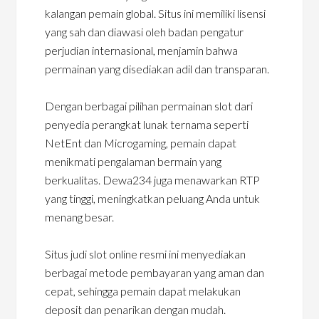
kalangan pemain global. Situs ini memiliki lisensi
yang sah dan diawasi oleh badan pengatur
perjudian internasional, menjamin bahwa
permainan yang disediakan adil dan transparan.
Dengan berbagai pilihan permainan slot dari
penyedia perangkat lunak ternama seperti
NetEnt dan Microgaming, pemain dapat
menikmati pengalaman bermain yang
berkualitas. Dewa234 juga menawarkan RTP
yang tinggi, meningkatkan peluang Anda untuk
menang besar.
Situs judi slot online resmi ini menyediakan
berbagai metode pembayaran yang aman dan
cepat, sehingga pemain dapat melakukan
deposit dan penarikan dengan mudah.