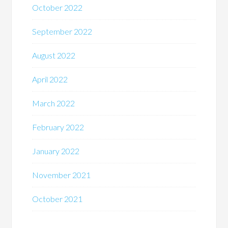
October 2022
September 2022
August 2022
April 2022
March 2022
February 2022
January 2022
November 2021
October 2021