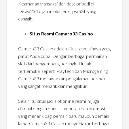
Keamanan transaksi dan data pribadi di
Dewa234 dijamin oleh enkripsi SSL yang
canggih.
Situs Resmi Camaro33 Casino
Camaro33 Casino adalah situs resmlainnya yang
patut Anda coba. Dengan berbagai permainan
slot dari pengembang perangkat lunak
terkemuka, seperti Playtech dan Microgaming,
Camaro33 menawarkan pengalaman bermain
yang sangat menarik dan menghibur.
Selain itu, situs judi slot online resmi ini juga
dikenal dengan bonus sambutan dan promosi
yang menarik bagi pemain baru maupun pemain
lama. Camaro33 Casino menyediakan berbagai