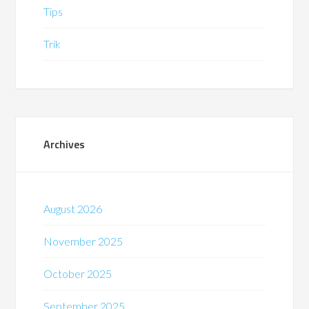
Tips
Trik
Archives
August 2026
November 2025
October 2025
September 2025