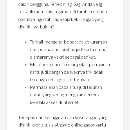
calon pengguna. Terlebih lagi bagi Anda yang
tertarik memainkan game judi taruhan online ini,
pastinya ingin tahu apa saja kekurangan yang
dimilikinya, bukan?
Terkait mengenai beberapa kekurangan
dari permainan taruhan judi kartu online,
diantaranya yakni sebagai berikut.
Mulai bermunculan manipulasi permainan
kartu judi dengan banyaknya trik tidak
terduga oleh agen slot taruhan.
Permasalahan pada situs judi taruhan
online yang sering mengalami error /
kendala akses di internet.
Terlepas dari keunggulan dan kekurangan yang
dimiliki oleh situs slot game online gacor kartu