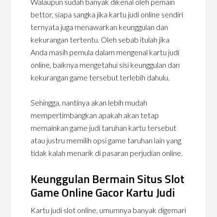
Walaupun sudah banyak dikenal oleh pemain
bettor, siapa sangka jika kartu judi online sendiri
ternyata juga menawarkan keunggulan dan
kekurangan tertentu. Oleh sebab itulah jika
Anda masih pemula dalam mengenal kartu judi
online, baiknya mengetahui sisi keunggulan dan
kekurangan game tersebut terlebih dahulu.
Sehingga, nantinya akan lebih mudah
mempertimbangkan apakah akan tetap
memainkan game judi taruhan kartu tersebut
atau justru memilih opsi game taruhan lain yang
tidak kalah menarik di pasaran perjudian online.
Keunggulan Bermain Situs Slot
Game Online Gacor Kartu Judi
Kartu judi slot online, umumnya banyak digemari