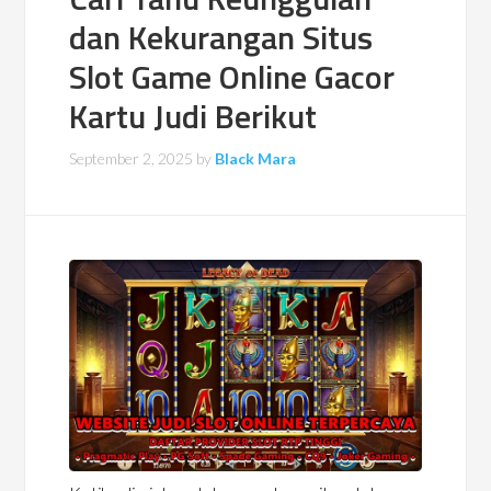
dan Kekurangan Situs
Slot Game Online Gacor
Kartu Judi Berikut
September 2, 2025
by
Black Mara