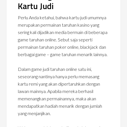
Kartu Judi
Perlu Anda ketahui, bahwa kartu judi umumnya
merupakan permainan taruhan kasino yang
sering kali dijadikan media bermain di beberapa
game taruhan online. Sebut saja seperti
permainan taruhan poker online, blackjack dan
berbagai game – game taruhan menarik lainnya.
Dalam game judi taruhan online satu ini,
seseorang nantinya hanya perlu memasang
kartu remi yang akan dipertaruhkan dengan
lawan mainnya. Apabila mereka berhasil
memenangkan permainannya, maka akan
mendapatkan hadiah menarik dengan jumlah
yang menjanjikan.