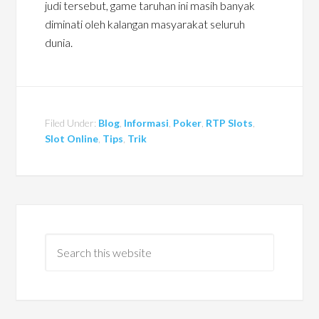
judi tersebut, game taruhan ini masih banyak
diminati oleh kalangan masyarakat seluruh
dunia.
Filed Under:
Blog
,
Informasi
,
Poker
,
RTP Slots
,
Slot Online
,
Tips
,
Trik