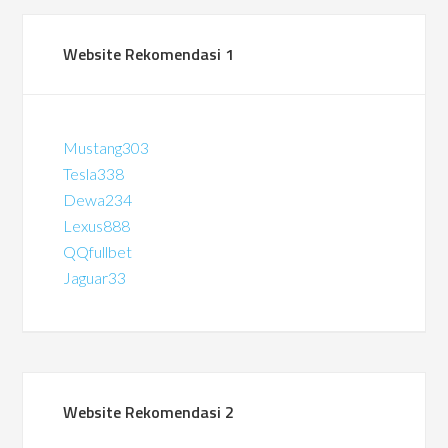
Website Rekomendasi 1
Mustang303
Tesla338
Dewa234
Lexus888
QQfullbet
Jaguar33
Website Rekomendasi 2