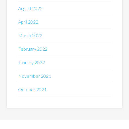
August 2022
April 2022
March 2022
February 2022
January 2022
November 2021
October 2021