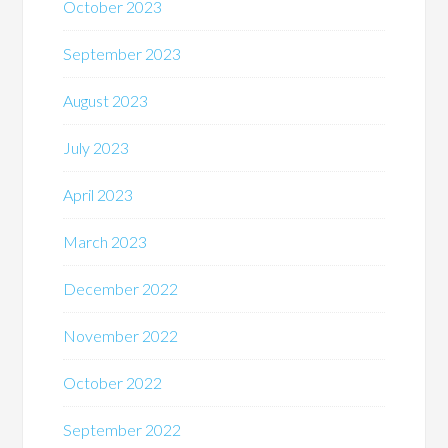
October 2023
September 2023
August 2023
July 2023
April 2023
March 2023
December 2022
November 2022
October 2022
September 2022