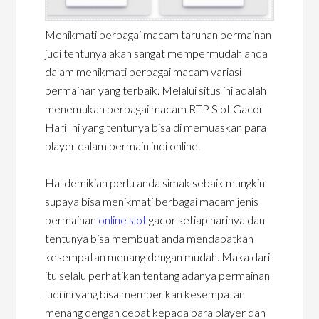
Menikmati berbagai macam taruhan permainan
judi tentunya akan sangat mempermudah anda
dalam menikmati berbagai macam variasi
permainan yang terbaik. Melalui situs ini adalah
menemukan berbagai macam RTP Slot Gacor
Hari Ini yang tentunya bisa di memuaskan para
player dalam bermain judi online.
Hal demikian perlu anda simak sebaik mungkin
supaya bisa menikmati berbagai macam jenis
permainan
online slot
gacor setiap harinya dan
tentunya bisa membuat anda mendapatkan
kesempatan menang dengan mudah. Maka dari
itu selalu perhatikan tentang adanya permainan
judi ini yang bisa memberikan kesempatan
menang dengan cepat kepada para player dan