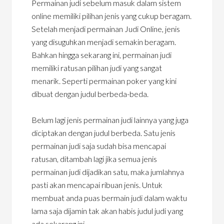
Permainan judi sebelum masuk dalam sistem
online memiliki pilihan jenis yang cukup beragam.
Setelah menjadi permainan Judi Online, jenis
yang disuguhkan menjadi semakin beragam.
Bahkan hingga sekarang ini, permainan judi
memiliki ratusan pilihan judi yang sangat
menarik. Seperti permainan poker yang kini
dibuat dengan judul berbeda-beda.
Belum lagi jenis permainan judi lainnya yang juga
diciptakan dengan judul berbeda. Satu jenis
permainan judi saja sudah bisa mencapai
ratusan, ditambah lagi jika semua jenis
permainan judi dijadikan satu, maka jumlahnya
pasti akan mencapai ribuan jenis. Untuk
membuat anda puas bermain judi dalam waktu
lama saja dijamin tak akan habis judul judi yang
ada sekarang ini.