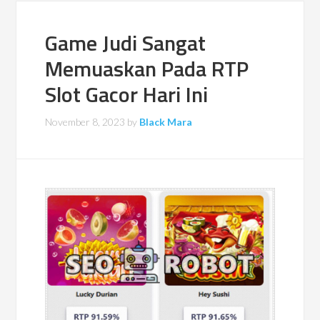
Game Judi Sangat
Memuaskan Pada RTP
Slot Gacor Hari Ini
November 8, 2023
by
Black Mara