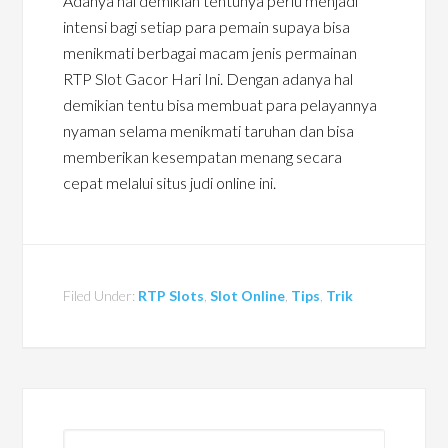
Adanya hal demikian tentunya perlu menjadi
intensi bagi setiap para pemain supaya bisa
menikmati berbagai macam jenis permainan
RTP Slot Gacor Hari Ini. Dengan adanya hal
demikian tentu bisa membuat para pelayannya
nyaman selama menikmati taruhan dan bisa
memberikan kesempatan menang secara
cepat melalui situs judi online ini.
Filed Under:
RTP Slots
,
Slot Online
,
Tips
,
Trik