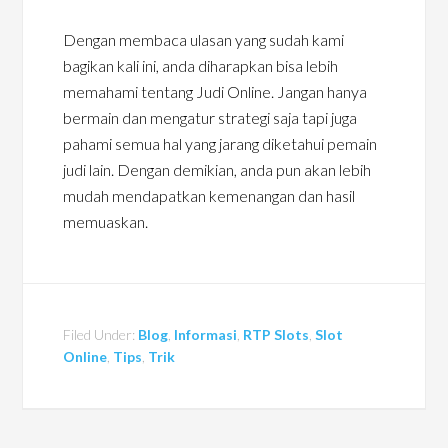
Dengan membaca ulasan yang sudah kami
bagikan kali ini, anda diharapkan bisa lebih
memahami tentang Judi Online. Jangan hanya
bermain dan mengatur strategi saja tapi juga
pahami semua hal yang jarang diketahui pemain
judi lain. Dengan demikian, anda pun akan lebih
mudah mendapatkan kemenangan dan hasil
memuaskan.
Filed Under:
Blog
,
Informasi
,
RTP Slots
,
Slot
Online
,
Tips
,
Trik