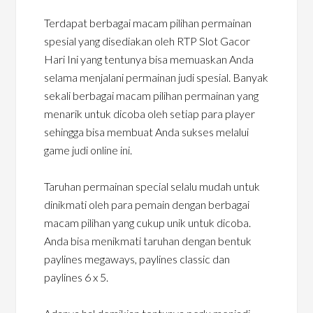
Terdapat berbagai macam pilihan permainan
spesial yang disediakan oleh RTP Slot Gacor
Hari Ini yang tentunya bisa memuaskan Anda
selama menjalani permainan judi spesial. Banyak
sekali berbagai macam pilihan permainan yang
menarik untuk dicoba oleh setiap para player
sehingga bisa membuat Anda sukses melalui
game judi online ini.
Taruhan permainan special selalu mudah untuk
dinikmati oleh para pemain dengan berbagai
macam pilihan yang cukup unik untuk dicoba.
Anda bisa menikmati taruhan dengan bentuk
paylines megaways, paylines classic dan
paylines 6 x 5.