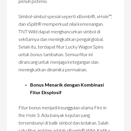
penuh potensi.
Simbol-simbol spesial seperti xBomb®, xHole™,
dan xSplit® memperkuat nilai kemenangan.
TNT Wild dapat menghancurkan simbol di
sekitarnya dan meningkatkan pengali global.
Selain itu, terdapat fitur Lucky Wagon Spins
untuk bonus tambahan. Semua fitur ini
dirancang untuk menjaga ketegangan dan
meningkatkan dinamika permainan.
Bonus Menarik dengan Kombinasi
Fitur Eksplosif
Fitur bonus menjadi keunggulan utama Fire in
the Hole 3. Ada banyak kejutan yang
tersembunyi di balik simbol dan ledakan. Salah
satu fitur andalan adalah xBomb® Wild. Ketika