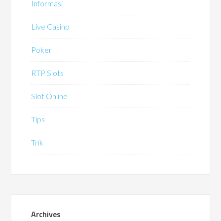
Informasi
Live Casino
Poker
RTP Slots
Slot Online
Tips
Trik
Archives