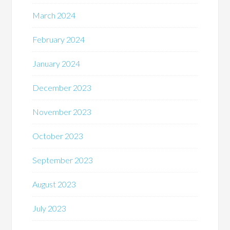
March 2024
February 2024
January 2024
December 2023
November 2023
October 2023
September 2023
August 2023
July 2023