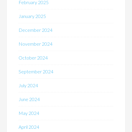
February 2025
January 2025
December 2024
November 2024
October 2024
September 2024
July 2024
June 2024
May 2024
April 2024