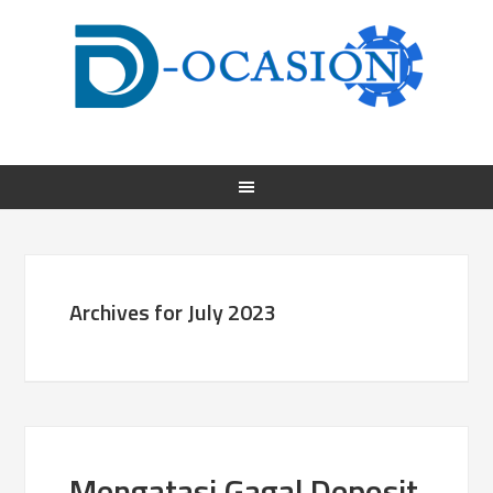
Archives for July 2023
Mengatasi Gagal Deposit