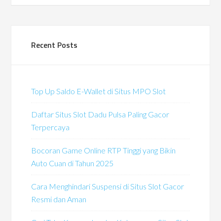
Recent Posts
Top Up Saldo E-Wallet di Situs MPO Slot
Daftar Situs Slot Dadu Pulsa Paling Gacor
Terpercaya
Bocoran Game Online RTP Tinggi yang Bikin
Auto Cuan di Tahun 2025
Cara Menghindari Suspensi di Situs Slot Gacor
Resmi dan Aman