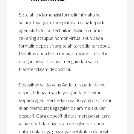
Setelah anda mengisi formulir ini maka hal
selanjutnya yaitu mengirimkan uang kepada
agen Slot Online Terbaik ini. Salinlah nomor
rekening ataupun nomor virtual akun pada
formulir deposit yang telah tersedia tersebut.
Pastikan anda telah menyalin nomor tersebut
dengan benar supaya menghindari salah
transfer dalam deposit ini.
Sesuaikan saldo yang Anda tulis pada formulir
deposit dengan saldo yang anda Kirimkan
kepada agen.
Perbedaan saldo yang dikirimkan
akan membuat kegagalan dalam melakukan
deposit.
Cara deposit di atas merupakan cara
yang tepat dan juga akan menghindari anda
dalam dalamnya gagalnya melakukan deposit.