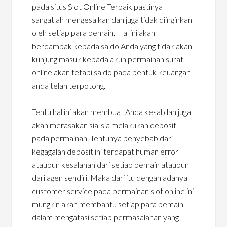
pada situs Slot Online Terbaik pastinya
sangatlah mengesalkan dan juga tidak diinginkan
oleh setiap para pemain. Hal ini akan
berdampak kepada saldo Anda yang tidak akan
kunjung masuk kepada akun permainan surat
online akan tetapi saldo pada bentuk keuangan
anda telah terpotong.
Tentu hal ini akan membuat Anda kesal dan juga
akan merasakan sia-sia melakukan deposit
pada permainan.
Tentunya penyebab dari
kegagalan deposit ini terdapat human error
ataupun kesalahan dari setiap pemain ataupun
dari agen sendiri. Maka dari itu dengan adanya
customer service pada permainan slot online ini
mungkin akan membantu setiap para pemain
dalam mengatasi setiap permasalahan yang