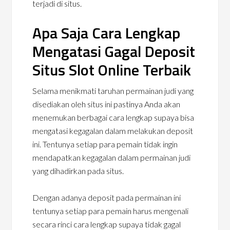
terjadi di situs.
Apa Saja Cara Lengkap
Mengatasi Gagal Deposit
Situs Slot Online Terbaik
Selama menikmati taruhan permainan judi yang
disediakan oleh situs ini pastinya Anda akan
menemukan berbagai cara lengkap supaya bisa
mengatasi kegagalan dalam melakukan deposit
ini. Tentunya setiap para pemain tidak ingin
mendapatkan kegagalan dalam permainan judi
yang dihadirkan pada situs.
Dengan adanya deposit pada permainan ini
tentunya setiap para pemain harus mengenali
secara rinci cara lengkap supaya tidak gagal