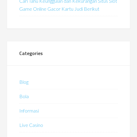
Cari Tahu Keunggulan dan Kekurangan Situs Slot
Game Online Gacor Kartu Judi Berikut
Categories
Blog
Bola
Informasi
Live Casino