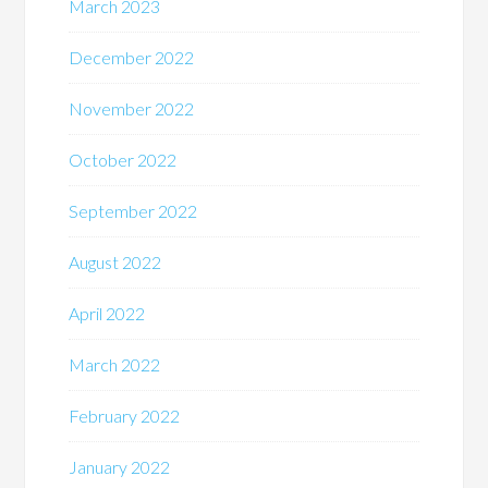
March 2023
December 2022
November 2022
October 2022
September 2022
August 2022
April 2022
March 2022
February 2022
January 2022