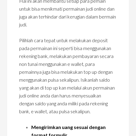
Hal ini akan membantu setiap para pemain
untuk bisa menikmati permainan judi online dan
juga akan terhindar dari kerugian dalam bermain
judi.
Pilihlah cara tepat untuk melakukan deposit
pada permainan ini seperti bisa menggunakan
rekening bank, melakukan pembayaran secara
non tunai menggunakan e wallet, para
pemainnya juga bisa melakukan top up dengan
menggunakan pulsa sekalipun. Isikanlah saldo
yang akan di top up kan melalui akun permainan
judi online anda dan harus menyesuaikan
dengan saldo yang anda miliki pada rekening
bank, e wallet, atau pulsa sekalipun.
Mengirimkan uang sesuai dengan
format formulir