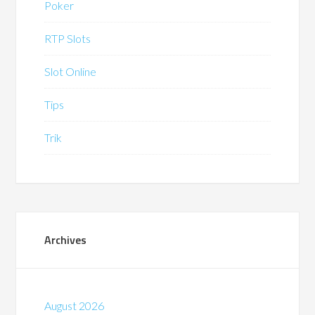
Poker
RTP Slots
Slot Online
Tips
Trik
Archives
August 2026