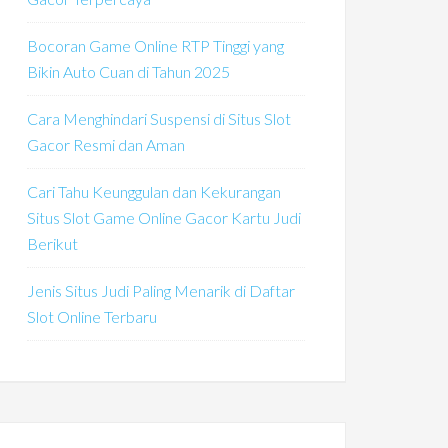
Bocoran Game Online RTP Tinggi yang
Bikin Auto Cuan di Tahun 2025
Cara Menghindari Suspensi di Situs Slot
Gacor Resmi dan Aman
Cari Tahu Keunggulan dan Kekurangan
Situs Slot Game Online Gacor Kartu Judi
Berikut
Jenis Situs Judi Paling Menarik di Daftar
Slot Online Terbaru