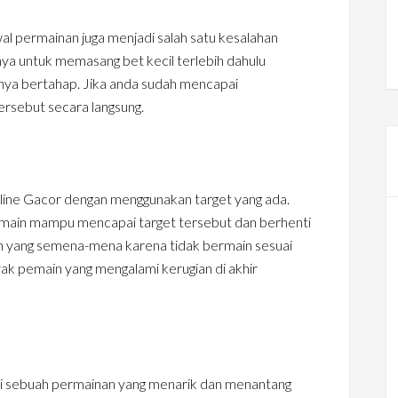
l permainan juga menjadi salah satu kesalahan
nya untuk memasang bet kecil terlebih dahulu
nya bertahap. Jika anda sudah mencapai
rsebut secara langsung.
line Gacor dengan menggunakan target yang ada.
emain mampu mencapai target tersebut dan berhenti
in yang semena-mena karena tidak bermain sesuai
ak pemain yang mengalami kerugian di akhir
i sebuah permainan yang menarik dan menantang