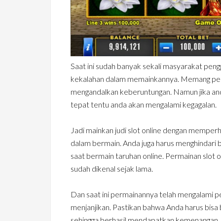
Saat ini sudah banyak sekali masyarakat peng
kekalahan dalam memainkannya. Memang perm
mengandalkan keberuntungan. Namun jika an
tepat tentu anda akan mengalami kegagalan.
Jadi mainkan judi slot online dengan memperh
dalam bermain. Anda juga harus menghindari
saat bermain taruhan online. Permainan slot
sudah dikenal sejak lama.
Dan saat ini permainannya telah mengalami 
menjanjikan. Pastikan bahwa Anda harus bisa
sehingga berhasil mendapatkan kemenangan. Ag