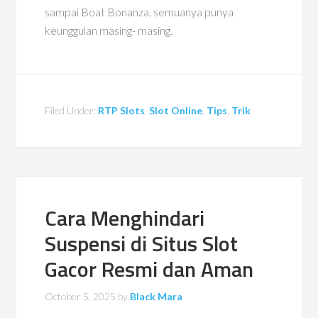
sampai Boat Bonanza, semuanya punya
keunggulan masing- masing.
Filed Under:
RTP Slots
,
Slot Online
,
Tips
,
Trik
Cara Menghindari
Suspensi di Situs Slot
Gacor Resmi dan Aman
October 5, 2025
by
Black Mara