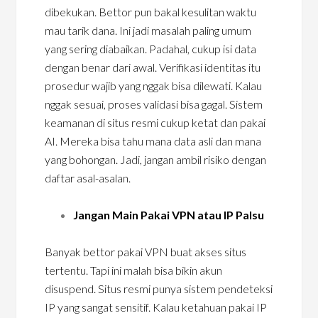
dibekukan. Bettor pun bakal kesulitan waktu
mau tarik dana. Ini jadi masalah paling umum
yang sering diabaikan.
Padahal, cukup isi data
dengan benar dari awal. Verifikasi identitas itu
prosedur wajib yang nggak bisa dilewati.
Kalau
nggak sesuai, proses validasi bisa gagal. Sistem
keamanan di situs resmi cukup ketat dan pakai
AI. Mereka bisa tahu mana data asli dan mana
yang bohongan. Jadi, jangan ambil risiko dengan
daftar asal-asalan.
Jangan Main Pakai VPN atau IP Palsu
Banyak bettor pakai VPN buat akses situs
tertentu. Tapi ini malah bisa bikin akun
disuspend. Situs resmi punya sistem pendeteksi
IP yang sangat sensitif. Kalau ketahuan pakai IP