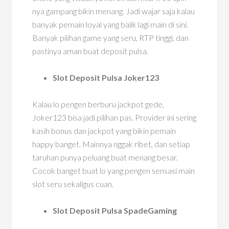
nya gampang bikin menang. Jadi wajar saja kalau
banyak pemain loyal yang balik lagi main di sini.
Banyak pilihan game yang seru, RTP tinggi, dan
pastinya aman buat deposit pulsa.
Slot Deposit Pulsa Joker123
Kalau lo pengen berburu jackpot gede,
Joker123 bisa jadi pilihan pas. Provider ini sering
kasih bonus dan jackpot yang bikin pemain
happy banget. Mainnya nggak ribet, dan setiap
taruhan punya peluang buat menang besar.
Cocok banget buat lo yang pengen sensasi main
slot seru sekaligus cuan.
Slot Deposit Pulsa SpadeGaming