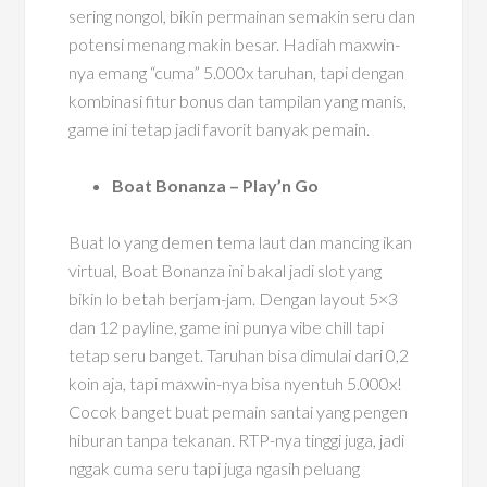
sering nongol, bikin permainan semakin seru dan
potensi menang makin besar. Hadiah maxwin-
nya emang “cuma” 5.000x taruhan, tapi dengan
kombinasi fitur bonus dan tampilan yang manis,
game ini tetap jadi favorit banyak pemain.
Boat Bonanza – Play’n Go
Buat lo yang demen tema laut dan mancing ikan
virtual, Boat Bonanza ini bakal jadi slot yang
bikin lo betah berjam-jam. Dengan layout 5×3
dan 12 payline, game ini punya vibe chill tapi
tetap seru banget. Taruhan bisa dimulai dari 0,2
koin aja, tapi maxwin-nya bisa nyentuh 5.000x!
Cocok banget buat pemain santai yang pengen
hiburan tanpa tekanan. RTP-nya tinggi juga, jadi
nggak cuma seru tapi juga ngasih peluang