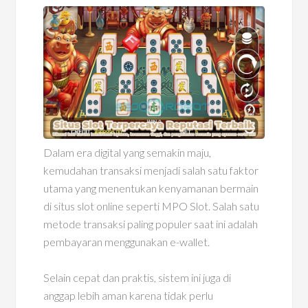
Dalam era digital yang semakin maju,
kemudahan transaksi menjadi salah satu faktor
utama yang menentukan kenyamanan bermain
di situs slot online seperti MPO Slot. Salah satu
metode transaksi paling populer saat ini adalah
pembayaran menggunakan e-wallet.
Selain cepat dan praktis, sistem ini juga di
anggap lebih aman karena tidak perlu