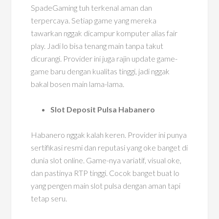
SpadeGaming tuh terkenal aman dan
terpercaya. Setiap game yang mereka
tawarkan nggak dicampur komputer alias fair
play. Jadi lo bisa tenang main tanpa takut
dicurangi. Provider ini juga rajin update game-
game baru dengan kualitas tinggi, jadi nggak
bakal bosen main lama-lama.
Slot Deposit Pulsa Habanero
Habanero nggak kalah keren. Provider ini punya
sertifikasi resmi dan reputasi yang oke banget di
dunia slot online. Game-nya variatif, visual oke,
dan pastinya RTP tinggi. Cocok banget buat lo
yang pengen main slot pulsa dengan aman tapi
tetap seru.