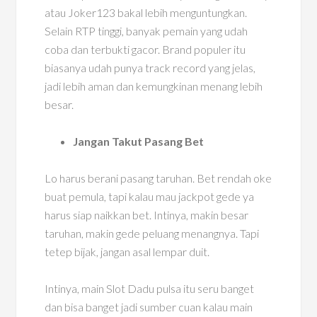
atau Joker123 bakal lebih menguntungkan.
Selain RTP tinggi, banyak pemain yang udah
coba dan terbukti gacor. Brand populer itu
biasanya udah punya track record yang jelas,
jadi lebih aman dan kemungkinan menang lebih
besar.
Jangan Takut Pasang Bet
Lo harus berani pasang taruhan. Bet rendah oke
buat pemula, tapi kalau mau jackpot gede ya
harus siap naikkan bet. Intinya, makin besar
taruhan, makin gede peluang menangnya. Tapi
tetep bijak, jangan asal lempar duit.
Intinya, main Slot Dadu pulsa itu seru banget
dan bisa banget jadi sumber cuan kalau main