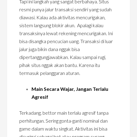
Tapi ini langkah yang sangat berbahaya. Situs
resmi punya jalur transaksi sendiri yang sudah
diawasi. Kalau ada aktivitas mencurigakan,
sistem langsung blokir akun.
Apalagi kalau
transaksinya lewat rekening mencurigakan. Ini
bisa disangka pencucian uang. Transaksi di luar
jalur juga bikin dana nggak bisa
dipertanggungjawabkan. Kalau sampai rugi,
pihak situs nggak akan bantu. Karena itu
termasuk pelanggaran aturan.
Main Secara Wajar, Jangan Terlalu
Agresif
Terkadang, bettor main terlalu agresif tanpa
perhitungan. Sering gonta-ganti nominal dan
game dalam waktu singkat. Aktivitas ini bisa
dicurigai sebagai bot atau program curang.