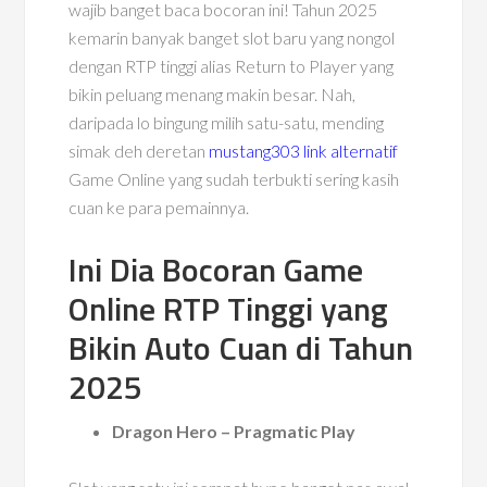
wajib banget baca bocoran ini! Tahun 2025
kemarin banyak banget slot baru yang nongol
dengan RTP tinggi alias Return to Player yang
bikin peluang menang makin besar. Nah,
daripada lo bingung milih satu-satu, mending
simak deh deretan
mustang303 link alternatif
Game Online yang sudah terbukti sering kasih
cuan ke para pemainnya.
Ini Dia Bocoran Game
Online RTP Tinggi yang
Bikin Auto Cuan di Tahun
2025
Dragon Hero – Pragmatic Play