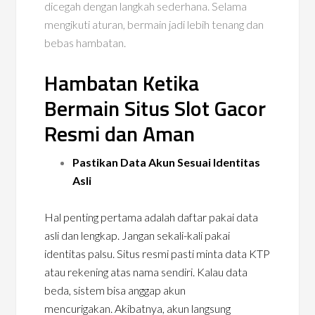
dicegah dengan langkah sederhana. Selama
mengikuti aturan, bermain jadi lebih tenang dan
bebas hambatan.
Hambatan Ketika
Bermain Situs Slot Gacor
Resmi dan Aman
Pastikan Data Akun Sesuai Identitas
Asli
Hal penting pertama adalah daftar pakai data
asli dan lengkap. Jangan sekali-kali pakai
identitas palsu. Situs resmi pasti minta data KTP
atau rekening atas nama sendiri. Kalau data
beda, sistem bisa anggap akun
mencurigakan.
Akibatnya, akun langsung