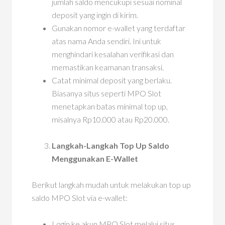
jumlah saldo mencukupi sesuai nominal
deposit yang ingin di kirim.
Gunakan nomor e-wallet yang terdaftar
atas nama Anda sendiri. Ini untuk
menghindari kesalahan verifikasi dan
memastikan keamanan transaksi.
Catat minimal deposit yang berlaku.
Biasanya situs seperti MPO Slot
menetapkan batas minimal top up,
misalnya Rp10.000 atau Rp20.000.
Langkah-Langkah Top Up Saldo
Menggunakan E-Wallet
Berikut langkah mudah untuk melakukan top up
saldo MPO Slot via e-wallet:
Login ke akun MPO Slot melalui situs