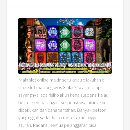
Main slot online makin seru kalau dilakukan di
situs slot mahjong wins 3 black scatter. Tapi
sayangnya, ada risiko akun kena suspensi kalau
bettor sembarangan. Suspensi bisa bikin akun
dibekukan dan dana tertahan.
Banyak bettor
yang nggak sadar kalau mereka melanggar
aturan. Padahal, semua pelanggaran bisa