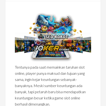
Tentunya pada saat memainkan taruhan slot
online, player punya maksud dan tujuan yang
sama, ingin kejar keuntungan sebanyak-
banyaknya. Meski sumber keuntungan ada
banyak, tapi petaruh baru bisa mendapatkan
keuntungan besar ketika game slot online
berhasil dimenangkan.