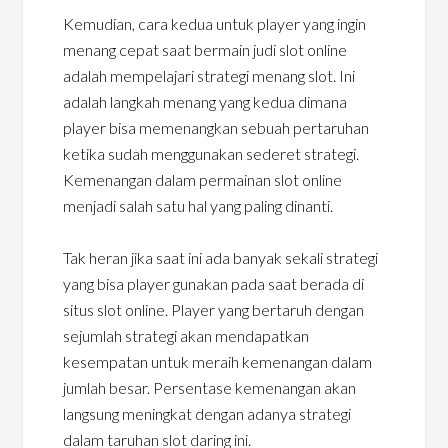
Kemudian, cara kedua untuk player yang ingin
menang cepat saat bermain judi slot online
adalah mempelajari strategi menang slot. Ini
adalah langkah menang yang kedua dimana
player bisa memenangkan sebuah pertaruhan
ketika sudah menggunakan sederet strategi.
Kemenangan dalam permainan slot online
menjadi salah satu hal yang paling dinanti.
Tak heran jika saat ini ada banyak sekali strategi
yang bisa player gunakan pada saat berada di
situs slot online. Player yang bertaruh dengan
sejumlah strategi akan mendapatkan
kesempatan untuk meraih kemenangan dalam
jumlah besar. Persentase kemenangan akan
langsung meningkat dengan adanya strategi
dalam taruhan slot daring ini.