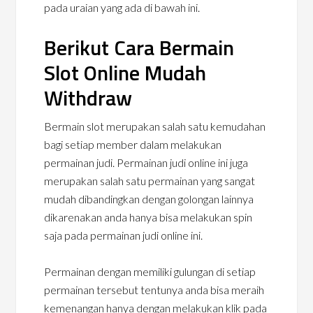
pada uraian yang ada di bawah ini.
Berikut Cara Bermain
Slot Online Mudah
Withdraw
Bermain slot merupakan salah satu kemudahan
bagi setiap member dalam melakukan
permainan judi. Permainan judi online ini juga
merupakan salah satu permainan yang sangat
mudah dibandingkan dengan golongan lainnya
dikarenakan anda hanya bisa melakukan spin
saja pada permainan judi online ini.
Permainan dengan memiliki gulungan di setiap
permainan tersebut tentunya anda bisa meraih
kemenangan hanya dengan melakukan klik pada