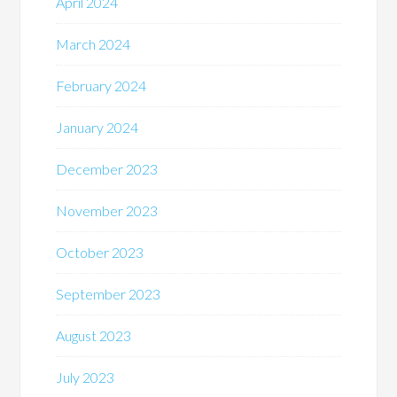
April 2024
March 2024
February 2024
January 2024
December 2023
November 2023
October 2023
September 2023
August 2023
July 2023