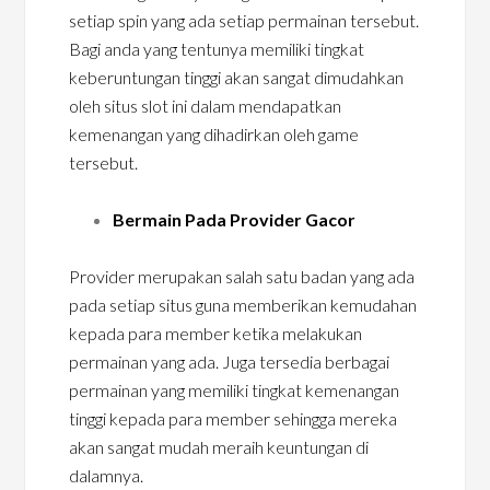
setiap spin yang ada setiap permainan tersebut.
Bagi anda yang tentunya memiliki tingkat
keberuntungan tinggi akan sangat dimudahkan
oleh situs slot ini dalam mendapatkan
kemenangan yang dihadirkan oleh game
tersebut.
Bermain Pada Provider Gacor
Provider merupakan salah satu badan yang ada
pada setiap situs guna memberikan kemudahan
kepada para member ketika melakukan
permainan yang ada. Juga tersedia berbagai
permainan yang memiliki tingkat kemenangan
tinggi kepada para member sehingga mereka
akan sangat mudah meraih keuntungan di
dalamnya.