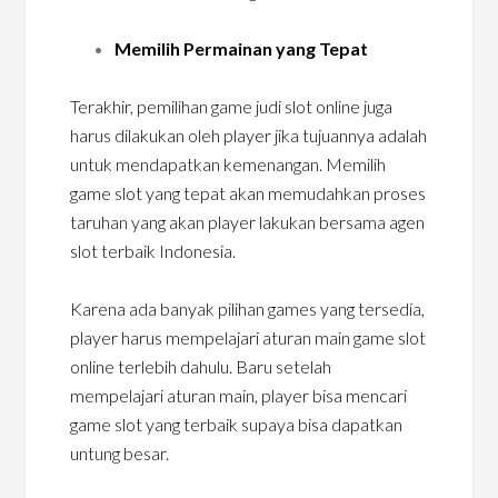
Memilih Permainan yang Tepat
Terakhir, pemilihan game judi slot online juga
harus dilakukan oleh player jika tujuannya adalah
untuk mendapatkan kemenangan. Memilih
game slot yang tepat akan memudahkan proses
taruhan yang akan player lakukan bersama agen
slot terbaik Indonesia.
Karena ada banyak pilihan games yang tersedia,
player harus mempelajari aturan main game slot
online terlebih dahulu. Baru setelah
mempelajari aturan main, player bisa mencari
game slot yang terbaik supaya bisa dapatkan
untung besar.