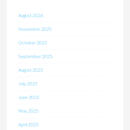
August 2026
November 2025
October 2025
September 2025
August 2025
July 2025
June 2025
May 2025
April 2025