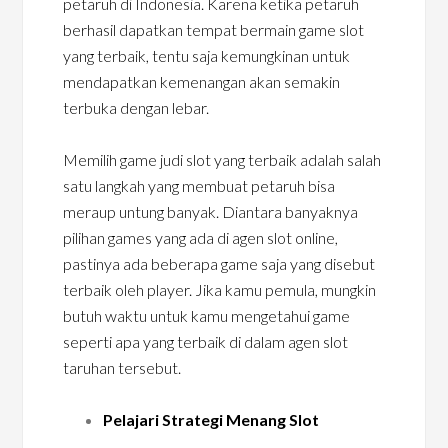
petaruh di Indonesia. Karena ketika petaruh
berhasil dapatkan tempat bermain game slot
yang terbaik, tentu saja kemungkinan untuk
mendapatkan kemenangan akan semakin
terbuka dengan lebar.
Memilih game judi slot yang terbaik adalah salah
satu langkah yang membuat petaruh bisa
meraup untung banyak. Diantara banyaknya
pilihan games yang ada di agen slot online,
pastinya ada beberapa game saja yang disebut
terbaik oleh player. Jika kamu pemula, mungkin
butuh waktu untuk kamu mengetahui game
seperti apa yang terbaik di dalam agen slot
taruhan tersebut.
Pelajari Strategi Menang Slot