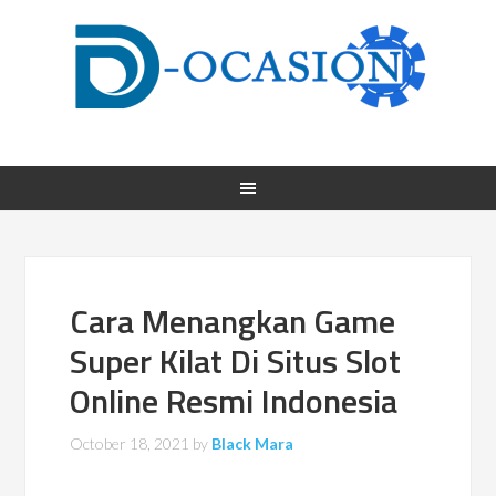
Cara Menangkan Game
Super Kilat Di Situs Slot
Online Resmi Indonesia
October 18, 2021
by
Black Mara