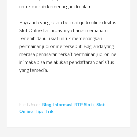
untuk meraih kemenangan di dalam.
Bagi anda yang selalu bermain judi online di situs
Slot Online hal ini pastinya harus memahami
terlebih dahulu kiat untuk memenangkan
permainan judi online tersebut. Bagi anda yang
merasa penasaran terkait permainan judi online
ini maka bisa melakukan pendaftaran dari situs
yang tersedia.
Filed Under:
Blog
,
Informasi
,
RTP Slots
,
Slot
Online
,
Tips
,
Trik