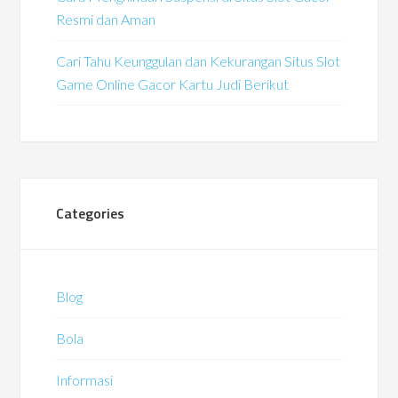
Resmi dan Aman
Cari Tahu Keunggulan dan Kekurangan Situs Slot
Game Online Gacor Kartu Judi Berikut
Categories
Blog
Bola
Informasi