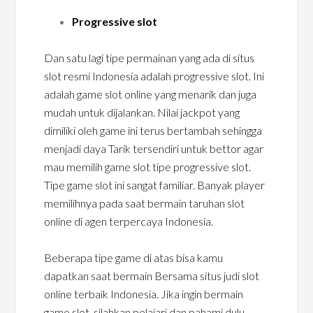
Progressive slot
Dan satu lagi tipe permainan yang ada di situs
slot resmi Indonesia adalah progressive slot. Ini
adalah game slot online yang menarik dan juga
mudah untuk dijalankan. Nilai jackpot yang
dimiliki oleh game ini terus bertambah sehingga
menjadi daya Tarik tersendiri untuk bettor agar
mau memilih game slot tipe progressive slot.
Tipe game slot ini sangat familiar. Banyak player
memilihnya pada saat bermain taruhan slot
online di agen terpercaya Indonesia.
Beberapa tipe game di atas bisa kamu
dapatkan saat bermain Bersama situs judi slot
online terbaik Indonesia. Jika ingin bermain
game slot, silahkan pelajari dan pahami dulu