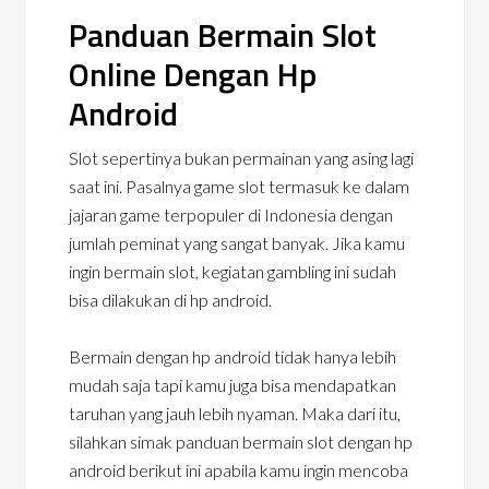
Panduan Bermain Slot
Online Dengan Hp
Android
Slot sepertinya bukan permainan yang asing lagi
saat ini. Pasalnya game slot termasuk ke dalam
jajaran game terpopuler di Indonesia dengan
jumlah peminat yang sangat banyak. Jika kamu
ingin bermain slot, kegiatan gambling ini sudah
bisa dilakukan di hp android.
Bermain dengan hp android tidak hanya lebih
mudah saja tapi kamu juga bisa mendapatkan
taruhan yang jauh lebih nyaman. Maka dari itu,
silahkan simak panduan bermain slot dengan hp
android berikut ini apabila kamu ingin mencoba