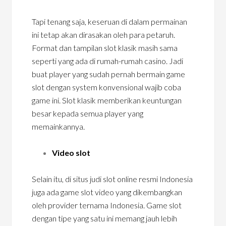
Tapi tenang saja, keseruan di dalam permainan
ini tetap akan dirasakan oleh para petaruh.
Format dan tampilan slot klasik masih sama
seperti yang ada di rumah-rumah casino. Jadi
buat player yang sudah pernah bermain game
slot dengan system konvensional wajib coba
game ini. Slot klasik memberikan keuntungan
besar kepada semua player yang
memainkannya.
Video slot
Selain itu, di situs judi slot online resmi Indonesia
juga ada game slot video yang dikembangkan
oleh provider ternama Indonesia. Game slot
dengan tipe yang satu ini memang jauh lebih