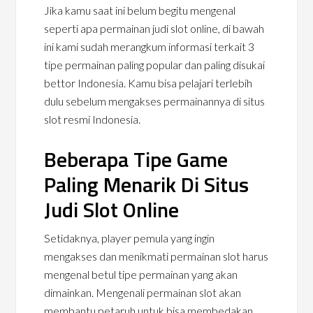
Jika kamu saat ini belum begitu mengenal
seperti apa permainan judi slot online, di bawah
ini kami sudah merangkum informasi terkait 3
tipe permainan paling popular dan paling disukai
bettor Indonesia. Kamu bisa pelajari terlebih
dulu sebelum mengakses permainannya di situs
slot resmi Indonesia.
Beberapa Tipe Game
Paling Menarik Di Situs
Judi Slot Online
Setidaknya, player pemula yang ingin
mengakses dan menikmati permainan slot harus
mengenal betul tipe permainan yang akan
dimainkan. Mengenali permainan slot akan
membantu petaruh untuk bisa membedakan