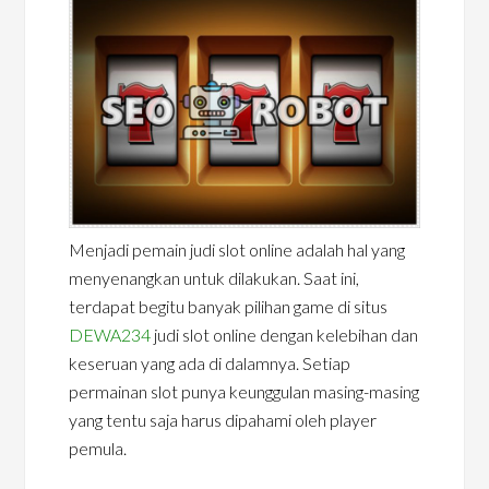
Menjadi pemain judi slot online adalah hal yang
menyenangkan untuk dilakukan. Saat ini,
terdapat begitu banyak pilihan game di situs
DEWA234
judi slot online dengan kelebihan dan
keseruan yang ada di dalamnya. Setiap
permainan slot punya keunggulan masing-masing
yang tentu saja harus dipahami oleh player
pemula.