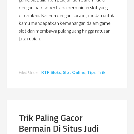
dengan baik seperti apa permainan slot yang
dimainkan. Karena dengan cara ini, mudah untuk
kamu mendapatkan kemenangan dalam game
slot dan membawa pulang uang hingga ratusan
juta rupiah.
Filed Under:
RTP Slots
,
Slot Online
,
Tips
,
Trik
Trik Paling Gacor
Bermain Di Situs Judi