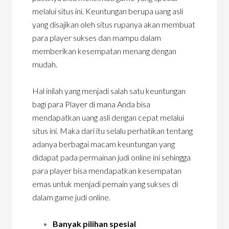
melalui situs ini. Keuntungan berupa uang asli
yang disajikan oleh situs rupanya akan membuat
para player sukses dan mampu dalam
memberikan kesempatan menang dengan
mudah.
Hal inilah yang menjadi salah satu keuntungan
bagi para Player di mana Anda bisa
mendapatkan uang asli dengan cepat melalui
situs ini. Maka dari itu selalu perhatikan tentang
adanya berbagai macam keuntungan yang
didapat pada permainan judi online ini sehingga
para player bisa mendapatkan kesempatan
emas untuk menjadi pemain yang sukses di
dalam game judi online.
Banyak pilihan spesial