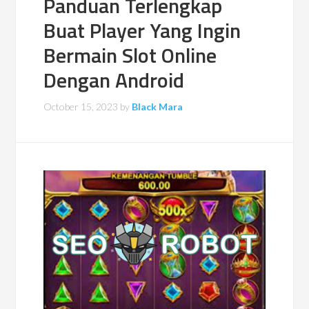
Panduan Terlengkap
Buat Player Yang Ingin
Bermain Slot Online
Dengan Android
October 15, 2023
by
Black Mara