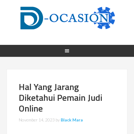
Hal Yang Jarang
Diketahui Pemain Judi
Online
November 14, 2023
by
Black Mara