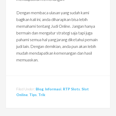
Dengan membaca ulasan yang sudah kami
bagikan kali ini, anda diharapkan bisa lebih
memahami tentang Judi Online. Jangan hanya
bermain dan mengatur strategi saja tapi juga
pahami semua hal yang jarang diketahui pemain
judi lain. Dengan demikian, anda pun akan lebih
mudah mendapatkan kemenangan dan hasil
memuaskan.
Filed Under:
Blog
,
Informasi
,
RTP Slots
,
Slot
Online
,
Tips
,
Trik