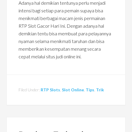
Adanya hal demikian tentunya perlu menjadi
intensi bagi setiap para pemain supaya bisa
menikmati berbagai macam jenis permainan
RTP Slot Gacor Hari Ini. Dengan adanya hal
demikian tentu bisa membuat para pelayannya
nyaman selama menikmati taruhan dan bisa
memberikan kesempatan menang secara
cepat melalui situs judi online ini.
Filed Under:
RTP Slots
,
Slot Online
,
Tips
,
Trik