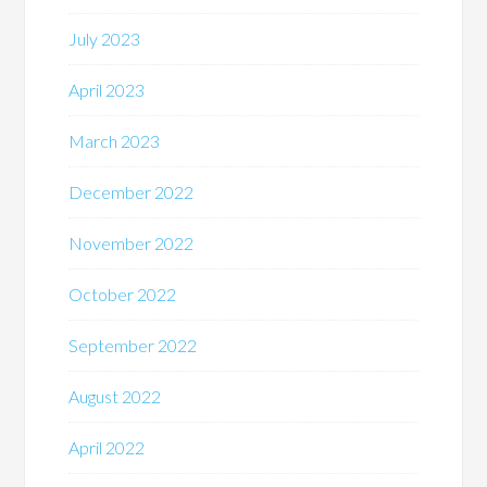
July 2023
April 2023
March 2023
December 2022
November 2022
October 2022
September 2022
August 2022
April 2022