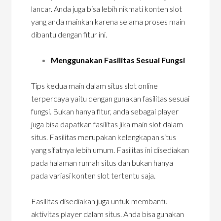
lancar. Anda juga bisa lebih nikmati konten slot
yang anda mainkan karena selama proses main
dibantu dengan fitur ini.
Menggunakan Fasilitas Sesuai Fungsi
Tips kedua main dalam situs slot online
terpercaya yaitu dengan gunakan fasilitas sesuai
fungsi. Bukan hanya fitur, anda sebagai player
juga bisa dapatkan fasilitas jika main slot dalam
situs. Fasilitas merupakan kelengkapan situs
yang sifatnya lebih umum. Fasilitas ini disediakan
pada halaman rumah situs dan bukan hanya
pada variasi konten slot tertentu saja.
Fasilitas disediakan juga untuk membantu
aktivitas player dalam situs. Anda bisa gunakan