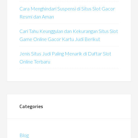
Cara Menghindari Suspensi di Situs Slot Gacor
Resmi dan Aman
Cari Tahu Keunggulan dan Kekurangan Situs Slot
Game Online Gacor Kartu Judi Berikut
Jenis Situs Judi Paling Menarik di Daftar Slot
Online Terbaru
Categories
Blog