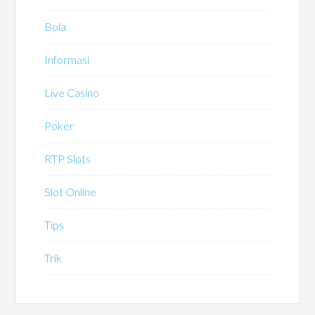
Bola
Informasi
Live Casino
Poker
RTP Slots
Slot Online
Tips
Trik