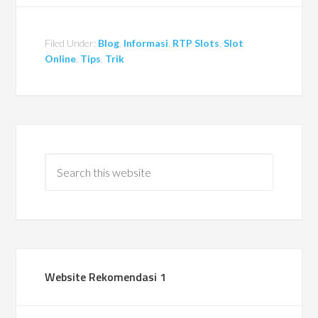
Filed Under:
Blog
,
Informasi
,
RTP Slots
,
Slot
Online
,
Tips
,
Trik
Website Rekomendasi 1