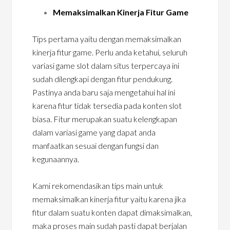
Memaksimalkan Kinerja Fitur Game
Tips pertama yaitu dengan memaksimalkan
kinerja fitur game. Perlu anda ketahui, seluruh
variasi game slot dalam situs terpercaya ini
sudah dilengkapi dengan fitur pendukung.
Pastinya anda baru saja mengetahui hal ini
karena fitur tidak tersedia pada konten slot
biasa. Fitur merupakan suatu kelengkapan
dalam variasi game yang dapat anda
manfaatkan sesuai dengan fungsi dan
kegunaannya.
Kami rekomendasikan tips main untuk
memaksimalkan kinerja fitur yaitu karena jika
fitur dalam suatu konten dapat dimaksimalkan,
maka proses main sudah pasti dapat berjalan