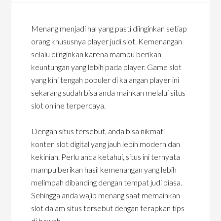
Menang menjadi hal yang pasti diinginkan setiap
orang khususnya player judi slot. Kemenangan
selalu diinginkan karena mampu berikan
keuntungan yang lebih pada player. Game slot
yang kini tengah populer di kalangan player ini
sekarang sudah bisa anda mainkan melalui situs
slot online terpercaya.
Dengan situs tersebut, anda bisa nikmati
konten slot digital yang jauh lebih modern dan
kekinian. Perlu anda ketahui, situs ini ternyata
mampu berikan hasil kemenangan yang lebih
melimpah dibanding dengan tempat judi biasa.
Sehingga anda wajib menang saat memainkan
slot dalam situs tersebut dengan terapkan tips
di bawah.