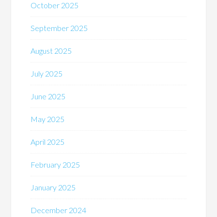
October 2025
September 2025
August 2025
July 2025
June 2025
May 2025
April 2025
February 2025
January 2025
December 2024