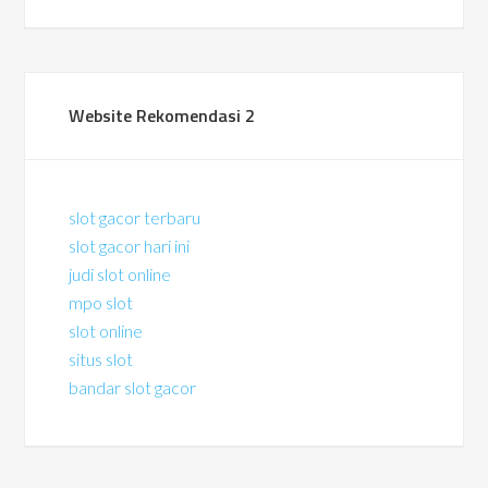
Website Rekomendasi 2
slot gacor terbaru
slot gacor hari ini
judi slot online
mpo slot
slot online
situs slot
bandar slot gacor