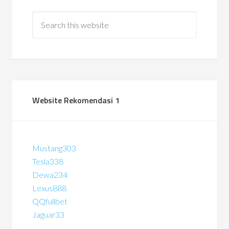
Website Rekomendasi 1
Mustang303
Tesla338
Dewa234
Lexus888
QQfullbet
Jaguar33