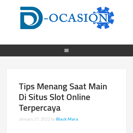
Tips Menang Saat Main
Di Situs Slot Online
Terpercaya
January 27, 2022
by
Black Mara