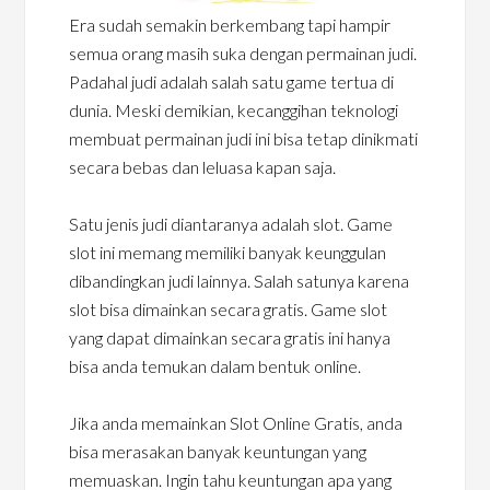
Era sudah semakin berkembang tapi hampir
semua orang masih suka dengan permainan judi.
Padahal judi adalah salah satu game tertua di
dunia. Meski demikian, kecanggihan teknologi
membuat permainan judi ini bisa tetap dinikmati
secara bebas dan leluasa kapan saja.
Satu jenis judi diantaranya adalah slot. Game
slot ini memang memiliki banyak keunggulan
dibandingkan judi lainnya. Salah satunya karena
slot bisa dimainkan secara gratis. Game slot
yang dapat dimainkan secara gratis ini hanya
bisa anda temukan dalam bentuk online.
Jika anda memainkan Slot Online Gratis, anda
bisa merasakan banyak keuntungan yang
memuaskan. Ingin tahu keuntungan apa yang