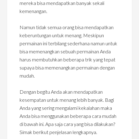
mereka bisa mendapatkan banyak sekali
kemenangan.
Namun tidak semua orang bisa mendapatkan
keberuntungan untuk menang. Meskipun
permainan ini terbilang sederhana namun untuk
bisa memenangkan sebuah permainan Anda
harus membutuhkan beberapa trik yang tepat
supaya bisa memenangkan permainan dengan
mudah.
Dengan begitu Anda akan mendapatkan
kesempatan untuk menang lebih banyak. Bagi
Anda yang sering mengalami kekalahan maka
Anda bisa menggunakan beberapa cara mudah
di bawah ini. Apa saja cara yang bisa dilakukan?
Simak berikut penjelasan lengkapnya.