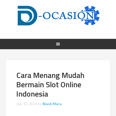
Cara Menang Mudah
Bermain Slot Online
Indonesia
July 10, 2024
by
Black Mara