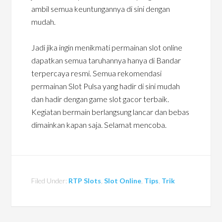
ambil semua keuntungannya di sini dengan
mudah.
Jadi jika ingin menikmati permainan slot online
dapatkan semua taruhannya hanya di Bandar
terpercaya resmi. Semua rekomendasi
permainan Slot Pulsa yang hadir di sini mudah
dan hadir dengan game slot gacor terbaik.
Kegiatan bermain berlangsung lancar dan bebas
dimainkan kapan saja. Selamat mencoba.
Filed Under:
RTP Slots
,
Slot Online
,
Tips
,
Trik