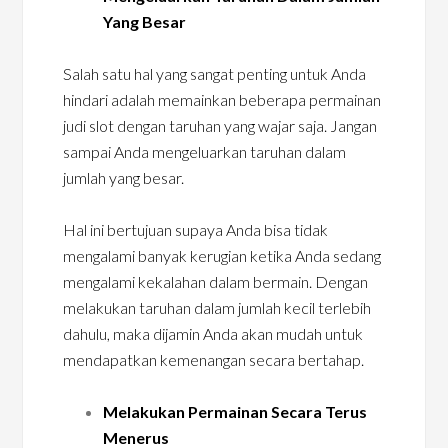
Yang Besar
Salah satu hal yang sangat penting untuk Anda
hindari adalah memainkan beberapa permainan
judi slot dengan taruhan yang wajar saja. Jangan
sampai Anda mengeluarkan taruhan dalam
jumlah yang besar.
Hal ini bertujuan supaya Anda bisa tidak
mengalami banyak kerugian ketika Anda sedang
mengalami kekalahan dalam bermain. Dengan
melakukan taruhan dalam jumlah kecil terlebih
dahulu, maka dijamin Anda akan mudah untuk
mendapatkan kemenangan secara bertahap.
Melakukan Permainan Secara Terus
Menerus