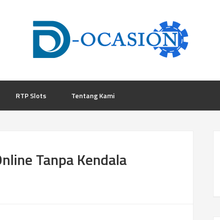
RTP Slots
Tentang Kami
Online Tanpa Kendala