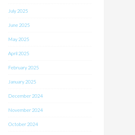
July 2025
June 2025
May 2025
April 2025
February 2025
January 2025
December 2024
November 2024
October 2024