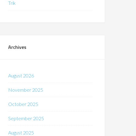
Trik
Archives
August 2026
November 2025
October 2025
September 2025
August 2025