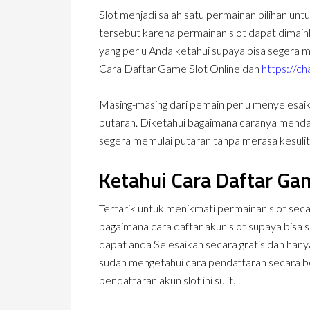
Slot menjadi salah satu permainan pilihan untu
tersebut karena permainan slot dapat dimai
yang perlu Anda ketahui supaya bisa segera m
Cara Daftar Game Slot Online dan
https://c
Masing-masing dari pemain perlu menyelesai
putaran. Diketahui bagaimana caranya menda
segera memulai putaran tanpa merasa kesulit
Ketahui Cara Daftar Gam
Tertarik untuk menikmati permainan slot sec
bagaimana cara daftar akun slot supaya bisa
dapat anda Selesaikan secara gratis dan hanya
sudah mengetahui cara pendaftaran secara be
pendaftaran akun slot ini sulit.