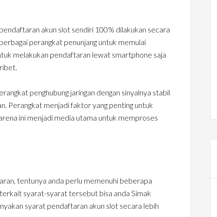
 pendaftaran akun slot sendiri 100% dilakukan secara
 berbagai perangkat penunjang untuk memulai
ntuk melakukan pendaftaran lewat smartphone saja
ribet.
rangkat penghubung jaringan dengan sinyalnya stabil
n. Perangkat menjadi faktor yang penting untuk
t karena ini menjadi media utama untuk memproses
aran, tentunya anda perlu memenuhi beberapa
 terkait syarat-syarat tersebut bisa anda Simak
nyakan syarat pendaftaran akun slot secara lebih