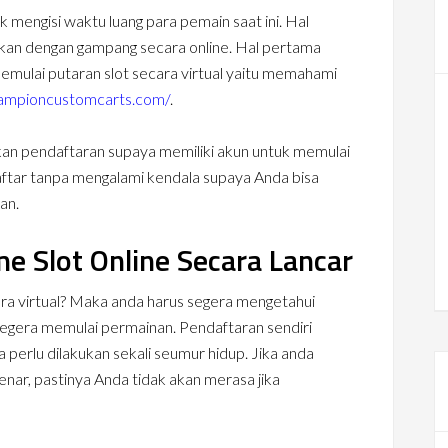
k mengisi waktu luang para pemain saat ini. Hal
nkan dengan gampang secara online. Hal pertama
emulai putaran slot secara virtual yaitu memahami
hampioncustomcarts.com/
.
kan pendaftaran supaya memiliki akun untuk memulai
ftar tanpa mengalami kendala supaya Anda bisa
an.
e Slot Online Secara Lancar
ara virtual? Maka anda harus segera mengetahui
 segera memulai permainan. Pendaftaran sendiri
 perlu dilakukan sekali seumur hidup. Jika anda
nar, pastinya Anda tidak akan merasa jika