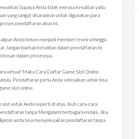
 lewatkan Supaya Anda tidak merasa kesulitan yaitu
an yang sangat disarankan untuk digunakan para
roses pendaftaran akun ini.
ekalipun Anda belum menjadi member resmi sehingga
 Jangan biarkan kesulitan dalam pendaftaran ini
a bosan dalam prosesnya.
ara virtual? Maka Cara Daftar Game Slot Online
dahulu. Pendaftaran perlu Anda selesaikan untuk bisa
me slot online.
slot untuk Anda seperti di atas. Ikuti cara-cara
endaftaran tanpa Mengalami berbagai kendala. Jika
 dijamin anda bisa menyelesaikan pendaftaran tanpa