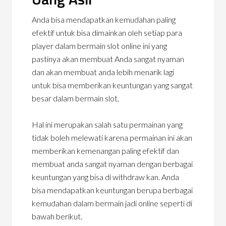
Anda bisa mendapatkan kemudahan paling
efektif untuk bisa dimainkan oleh setiap para
player dalam bermain slot online ini yang
pastinya akan membuat Anda sangat nyaman
dan akan membuat anda lebih menarik lagi
untuk bisa memberikan keuntungan yang sangat
besar dalam bermain slot.
Hal ini merupakan salah satu permainan yang
tidak boleh melewati karena permainan ini akan
memberikan kemenangan paling efektif dan
membuat anda sangat nyaman dengan berbagai
keuntungan yang bisa di withdraw kan. Anda
bisa mendapatkan keuntungan berupa berbagai
kemudahan dalam bermain jadi online seperti di
bawah berikut.