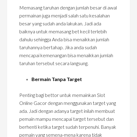
Memasang taruhan dengan jumlah besar di awal
permainan juga menjadi salah satu kesalahan
besar yang sudah anda lakukan. Jadi ada
baiknya untuk memasang bet kecil terlebih
dahulu sehingga Anda bisa menaikkan jumlah
taruhannya bertahap. Jika anda sudah
mencapai kemenangan bisa menaikkan jumlah
taruhan tersebut secara langsung.
Bermain Tanpa Target
Penting bagi bettor untuk memainkan Slot
Online Gacor dengan menggunakan target yang
ada. Jadi dengan adanya target inilah membuat
pemain mampu mencapai target tersebut dan
berhenti ketika target sudah terpenuhi. Banyak
pemain yang semena-mena karena tidak