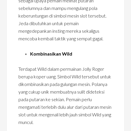
sebagai upaya pemain melihat putaran
sebelumnya dan mampu mengulang pola
keberuntungan di simbol mesin slot tersebut.
Jeda dibutuhkan untuk pemain
mengedepankan insting mereka sekaligus
mencoba kembali taktik yang sempat gagal.
Kombinasikan Wild
Terdapat Wild dalam permainan Jolly Roger
berupa koper uang. Simbol Wild tersebut untuk
dikombinasikan pada gulungan mesin. Polanya
yang cukup unik membuatnya sulit dideteksi
pada putaran ke sekian. Pemain perlu
mengamati terlebih dulu alur dari putaran mesin
slot untuk mengenali lebih jauh simbol Wild yang
muncul.