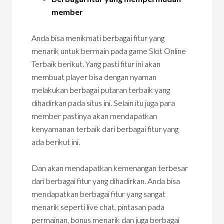
member
Anda bisa menikmati berbagai fitur yang
menarik untuk bermain pada game Slot Online
Terbaik berikut. Yang pasti fitur ini akan
membuat player bisa dengan nyaman
melakukan berbagai putaran terbaik yang
dihadirkan pada situs ini. Selain itu juga para
member pastinya akan mendapatkan
kenyamanan terbaik dari berbagai fitur yang
ada berikut ini.
Dan akan mendapatkan kemenangan terbesar
dari berbagai fitur yang dihadirkan. Anda bisa
mendapatkan berbagai fitur yang sangat
menarik seperti live chat, pintasan pada
permainan, bonus menarik dan juga berbagai