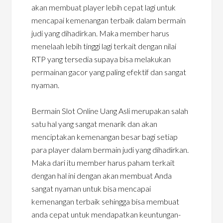
akan membuat player lebih cepat lagi untuk
mencapai kemenangan terbaik dalam bermain
judi yang dihadirkan. Maka member harus
menelaah lebih tinggi lagi terkait dengan nilai
RTP yang tersedia supaya bisa melakukan
permainan gacor yang paling efektif dan sangat
nyaman.
Bermain Slot Online Uang Asli merupakan salah
satu hal yang sangat menarik dan akan
menciptakan kemenangan besar bagi setiap
para player dalam bermain judi yang dihadirkan.
Maka dari itu member harus paham terkait
dengan hal ini dengan akan membuat Anda
sangat nyaman untuk bisa mencapai
kemenangan terbaik sehingga bisa membuat
anda cepat untuk mendapatkan keuntungan-