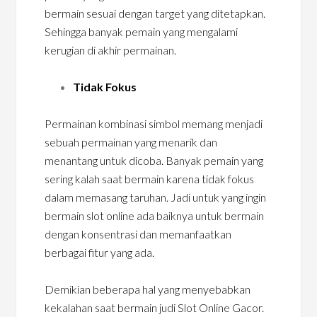
bermain sesuai dengan target yang ditetapkan.
Sehingga banyak pemain yang mengalami
kerugian di akhir permainan.
Tidak Fokus
Permainan kombinasi simbol memang menjadi
sebuah permainan yang menarik dan
menantang untuk dicoba. Banyak pemain yang
sering kalah saat bermain karena tidak fokus
dalam memasang taruhan. Jadi untuk yang ingin
bermain slot online ada baiknya untuk bermain
dengan konsentrasi dan memanfaatkan
berbagai fitur yang ada.
Demikian beberapa hal yang menyebabkan
kekalahan saat bermain judi Slot Online Gacor.