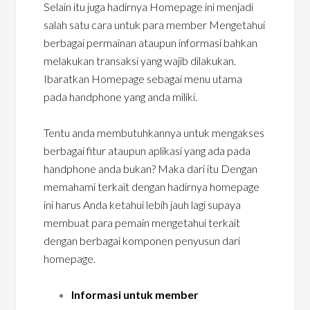
Selain itu juga hadirnya Homepage ini menjadi
salah satu cara untuk para member Mengetahui
berbagai permainan ataupun informasi bahkan
melakukan transaksi yang wajib dilakukan.
Ibaratkan Homepage sebagai menu utama
pada handphone yang anda miliki.
Tentu anda membutuhkannya untuk mengakses
berbagai fitur ataupun aplikasi yang ada pada
handphone anda bukan? Maka dari itu Dengan
memahami terkait dengan hadirnya homepage
ini harus Anda ketahui lebih jauh lagi supaya
membuat para pemain mengetahui terkait
dengan berbagai komponen penyusun dari
homepage.
Informasi untuk member