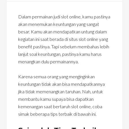
Dalam permainan judi slot online, kamu pastinya
akan menemukan keuntungan yang sangat
besar. Kamu akan mendapatkan untung dalam
kegiatan ini saat berada di situs slot online yang
benefit pastinya. Tapi sebelum membahas lebih
lanjut soal keuntungan, pastinya kamu harus
menangkan dulu permainannya.
Karena semua orang yang menginginkan
keuntungan tidak akan bisa mendapatkannya
jika tidak memenangkan taruhan. Nah, untuk
membantu kamu supaya bisa dapatkan
kemenangan saat bertaruh slot online, coba
simak beberapa tips terbaik di bawah ini.