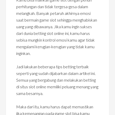
perhitungan dan tidak tergesa-gesa dalam
melangkah. Banyak petaruh akhirnya emosi
saat bermain game slot sehingga menghabiskan
uang yang dibawanya. Jika kamu ingin sukses
dari dunia betting slot online ini, kamu harus
sebisa mungkin kontrol emosi kamu agar tidak
mengalami kerugian-kerugian yang tidak kamu
inginkan.
Jadi lakukan beberapa tips betting terbaik
seperti yang sudah dijabarkan dalam artikel ini.
Semua yang bergabung dan melakukan betting
di situs slot online memiliki peluang menang yang
sama besarnya.
Maka dari itu, kamu harus dapat memastikan
jika kemenangan pada game slot bisa kamu