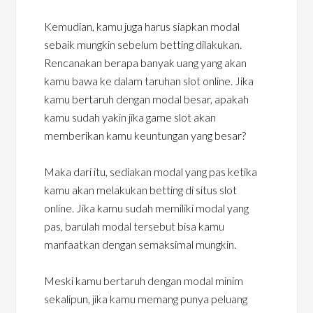
Kemudian, kamu juga harus siapkan modal
sebaik mungkin sebelum betting dilakukan.
Rencanakan berapa banyak uang yang akan
kamu bawa ke dalam taruhan slot online. Jika
kamu bertaruh dengan modal besar, apakah
kamu sudah yakin jika game slot akan
memberikan kamu keuntungan yang besar?
Maka dari itu, sediakan modal yang pas ketika
kamu akan melakukan betting di situs slot
online. Jika kamu sudah memiliki modal yang
pas, barulah modal tersebut bisa kamu
manfaatkan dengan semaksimal mungkin.
Meski kamu bertaruh dengan modal minim
sekalipun, jika kamu memang punya peluang