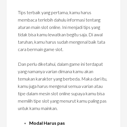
Tips terbaik yang pertama, kamu harus
membaca terlebih dahulu informasi tentang
aturan main slot online. Ini menjadi tips yang
tidak bisa kamu lewatkan begitu saja. Di awal
taruhan, kamu harus sudah mengenal baik tata
cara bermain game slot.
Dan perlu diketahui, dalam game ini terdapat
yang namanya varian dimana kamu akan
temukan karakter yang berbeda. Maka dari itu,
kamu juga harus mengenal semua varian atau
tipe dalam mesin slot online supaya kamu bisa
memilih tipe slot yang menurut kamu paling pas
untuk kamu mainkan.
Modal Harus pas