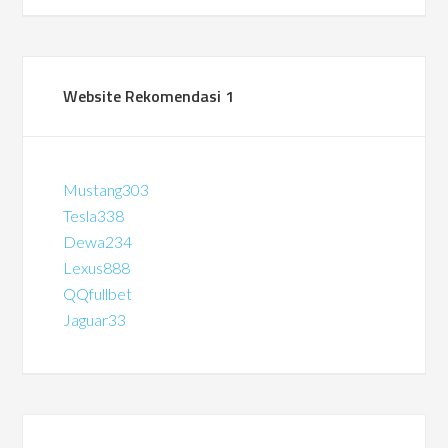
Website Rekomendasi 1
Mustang303
Tesla338
Dewa234
Lexus888
QQfullbet
Jaguar33