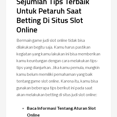
Sejumlah Tips Terbaik
Untuk Petaruh Saat
Betting Di Situs Slot
Online
Bermain game judi slot online tidak bisa
dilakukan begitu saja. Kamu harus pastikan
kegiatan yang kamu lakukan ini bisa memberikan
kamu keuntungan dengan cara melakukan tips-
tips yang dianjurkan. Jika kamu pemula, mungkin
kamu belum memiliki pemahaman yang baik
tentang game slot online. Karena itu, kamu bisa
gunakan beberapa tips berikut ini pada saat
akan melakukan betting di situs judi slot online:
Baca Informasi Tentang Aturan Slot
Online