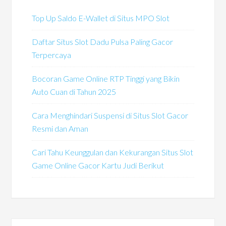
Top Up Saldo E-Wallet di Situs MPO Slot
Daftar Situs Slot Dadu Pulsa Paling Gacor
Terpercaya
Bocoran Game Online RTP Tinggi yang Bikin
Auto Cuan di Tahun 2025
Cara Menghindari Suspensi di Situs Slot Gacor
Resmi dan Aman
Cari Tahu Keunggulan dan Kekurangan Situs Slot
Game Online Gacor Kartu Judi Berikut