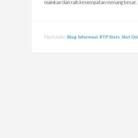
mainkan dan raih kesempatan menang besar.
Filed Under:
Blog
,
Informasi
,
RTP Slots
,
Slot On