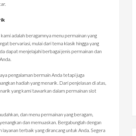
ar.
ik
itus kami adalah beragamnya menu permainan yang
ngat bervariasi, mulai dari tema klasik hingga yang
nda dapat menjelajahi berbagai jenis permainan dan
 Anda.
kaya pengalaman bermain Anda tetapi juga
kan hadiah yang menarik. Dari penjelasan di atas,
enarik yang kami tawarkan dalam permainan slot
memudahkan, dan menu permainan yang beragam,
enyenangkan dan memuaskan. Bergabunglah dengan
an layanan terbaik yang dirancang untuk Anda. Segera