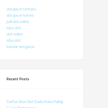
slot gacor terbaru
slot gacor hari ini
judi slot online
mpo slot
slot online
situs slot
bandar slot gacor
Recent Posts
Daftar Situs Slot Dadu Pulsa Paling
Gacor Terpercaya