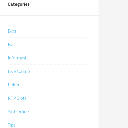
Categories
Blog
Bola
Informasi
Live Casino
Poker
RTP Slots
Slot Online
Tips