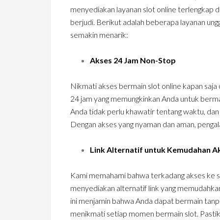
menyediakan layanan slot online terlengkap
berjudi. Berikut adalah beberapa layanan u
semakin menarik:
Akses 24 Jam Non-Stop
Nikmati akses bermain slot online kapan saja
24 jam yang memungkinkan Anda untuk berma
Anda tidak perlu khawatir tentang waktu, dan
Dengan akses yang nyaman dan aman, pengala
Link Alternatif untuk Kemudahan A
Kami memahami bahwa terkadang akses ke situs
menyediakan alternatif link yang memudahkan
ini menjamin bahwa Anda dapat bermain tan
menikmati setiap momen bermain slot. Pastik