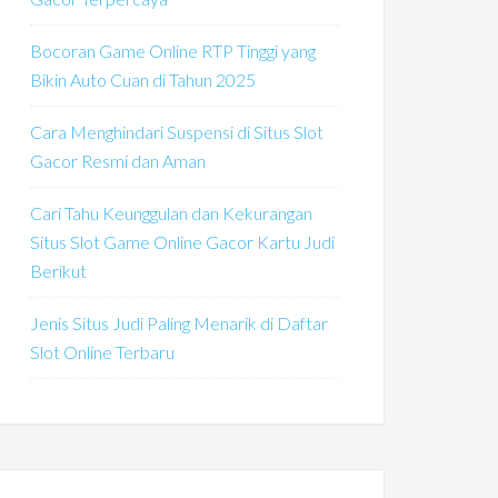
Bocoran Game Online RTP Tinggi yang
Bikin Auto Cuan di Tahun 2025
Cara Menghindari Suspensi di Situs Slot
Gacor Resmi dan Aman
Cari Tahu Keunggulan dan Kekurangan
Situs Slot Game Online Gacor Kartu Judi
Berikut
Jenis Situs Judi Paling Menarik di Daftar
Slot Online Terbaru