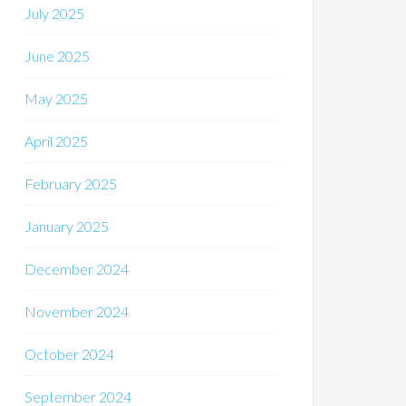
July 2025
June 2025
May 2025
April 2025
February 2025
January 2025
December 2024
November 2024
October 2024
September 2024