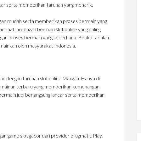
car serta memberikan taruhan yang menarik.
engan mudah serta memberikan proses bermain yang
 saat ini dengan bermain slot online yang paling
gan proses bermain yang sederhana. Berikut adalah
imainkan oleh masyarakat Indonesia.
ian dengan taruhan slot online Maxwin. Hanya di
permainan terbaru yang memberikan kemenangan
 bermain judi berlangsung lancar serta memberikan
an game slot gacor dari provider pragmatic Play.