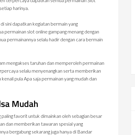
agen terpercaya dapatkan semua permainan Slot
etiap harinya.
 di sini dapatkan kegiatan bermain yang
 permainan slot online gampang menang dengan
 semua permainannya selalu hadir dengan cara bermain
alam mengakses taruhan dan memperoleh permainan
rpercaya selalu menyenangkan serta memberikan
an kenali pula Apa saja permainan yang mudah dan
Pulsa Mudah
 paling favorit untuk dimainkan oleh sebagian besar
kan dan memberikan tawaran spesial yang
nnya bergabung sekarang juga hanya di Bandar