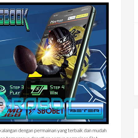
r kalangan dengan permainan yang terbaik dan mudah