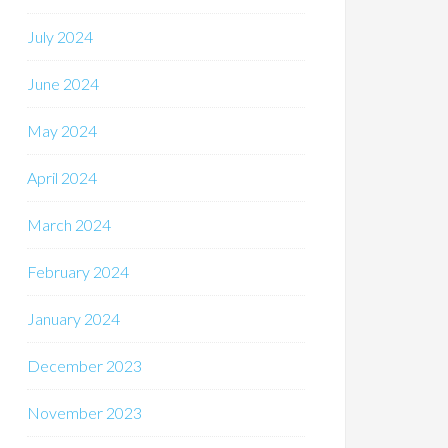
July 2024
June 2024
May 2024
April 2024
March 2024
February 2024
January 2024
December 2023
November 2023